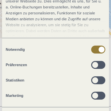
unserer Webseite zu. Dies ermöglicht es uns, für Sie u.
a. Online-Buchungen bereitzustellen, Inhalte und
Anzeigen zu personalisieren, Funktionen für soziale
Medien anbieten zu können und die Zugriffe auf unsere
Website zu analysieren, um sie stetig für Sie zu
optimieren. Dabei werden Daten an Dritte auch außerhalb
der Europäischen Union weitergegeben und dort
verarbeitet. Diese Einwilligung ist freiwillig und kann
Einwilligungsauswahl
jederzeit widerrufen werden. Mit der Auswahl "Alle
Allgemeine Informationen
Notwendig
ablehnen" kann es zu Beeinträchtigungen in der Nutzung
unserer Webseite kommen.
Präferenzen
Öffnungszeiten
Statistiken
Ruhetage
Marketing