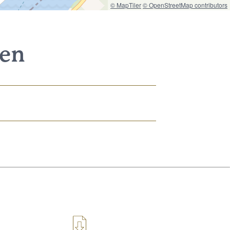
© MapTiler
© OpenStreetMap contributors
nen