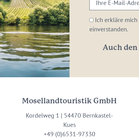
Ihre
E-
Mail-
Ich erkläre mich
Adresse:
einverstanden.
*
Auch den 
Mosellandtouristik GmbH
Kordelweg 1 | 54470 Bernkastel-
Kues
+49 (0)6531-97330