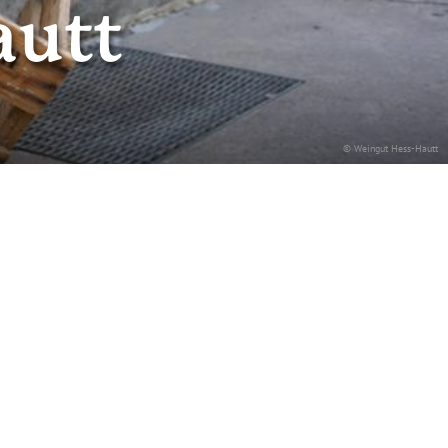
autt
© Weingut Hess-Hautt