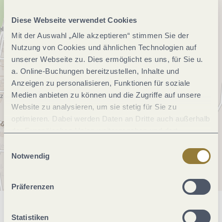
Diese Webseite verwendet Cookies
Mit der Auswahl „Alle akzeptieren“ stimmen Sie der
Nutzung von Cookies und ähnlichen Technologien auf
unserer Webseite zu. Dies ermöglicht es uns, für Sie u.
a. Online-Buchungen bereitzustellen, Inhalte und
Anzeigen zu personalisieren, Funktionen für soziale
Medien anbieten zu können und die Zugriffe auf unsere
Website zu analysieren, um sie stetig für Sie zu
optimieren. Dabei werden Daten an Dritte auch außerhalb
der Europäischen Union weitergegeben und dort
verarbeitet. Diese Einwilligung ist freiwillig und kann
Einwilligungsauswahl
jederzeit widerrufen werden. Mit der Auswahl "Alle
Notwendig
ablehnen" kann es zu Beeinträchtigungen in der Nutzung
unserer Webseite kommen.
Präferenzen
Allgemeine Informationen
Statistiken