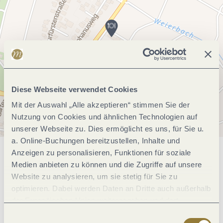
Diese Webseite verwendet Cookies
Mit der Auswahl „Alle akzeptieren“ stimmen Sie der
Nutzung von Cookies und ähnlichen Technologien auf
unserer Webseite zu. Dies ermöglicht es uns, für Sie u.
a. Online-Buchungen bereitzustellen, Inhalte und
Anzeigen zu personalisieren, Funktionen für soziale
Allgemeine Informationen
Medien anbieten zu können und die Zugriffe auf unsere
Website zu analysieren, um sie stetig für Sie zu
optimieren. Dabei werden Daten an Dritte auch außerhalb
Öffnungszeiten
der Europäischen Union weitergegeben und dort
verarbeitet. Diese Einwilligung ist freiwillig und kann
Einwilligungsauswahl