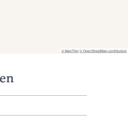
© MapTiler
© OpenStreetMap contributors
nen