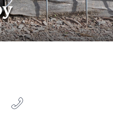
by
© Wein- und Ferienregion Bernkastel-Kues GmbH