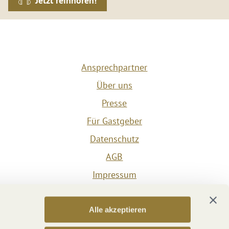
Jetzt reinhören!
Ansprechpartner
Über uns
Presse
Für Gastgeber
Datenschutz
AGB
Impressum
Barrierefreiheit
Vertrag widerrufen
Alle akzeptieren
Versicherungsvertrag widerrufen