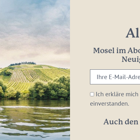
Al
Mosel im Abo
Neui
Ihre
E-
Mail-
Ich erkläre mich
Adresse:
einverstanden.
*
Auch den 