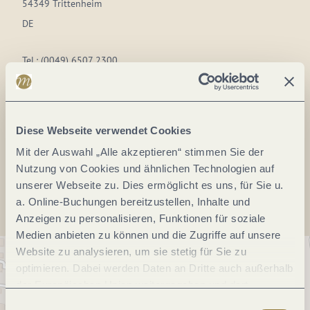
54349 Trittenheim
DE
Tel.:
(0049) 6507 2300
Fax:
(0049) 6507 5650
E-Mail:
info@josef-milz.com
Webseite:
www.josef-milz.com
Diese Webseite verwendet Cookies
Mit der Auswahl „Alle akzeptieren“ stimmen Sie der
Anreise planen
Nutzung von Cookies und ähnlichen Technologien auf
unserer Webseite zu. Dies ermöglicht es uns, für Sie u.
a. Online-Buchungen bereitzustellen, Inhalte und
Anzeigen zu personalisieren, Funktionen für soziale
Medien anbieten zu können und die Zugriffe auf unsere
Website zu analysieren, um sie stetig für Sie zu
optimieren. Dabei werden Daten an Dritte auch außerhalb
der Europäischen Union weitergegeben und dort
verarbeitet. Diese Einwilligung ist freiwillig und kann
Einwilligungsauswahl