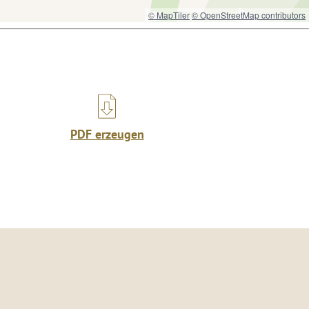
© MapTiler
© OpenStreetMap contributors
PDF erzeugen