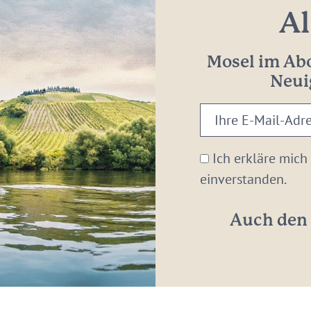
Al
Mosel im Abo
Neui
Ihre
E-
Mail-
Ich erkläre mich
Adresse:
einverstanden.
*
Auch den 