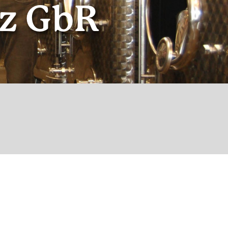
tz GbR
© Weingut Klein-Götz