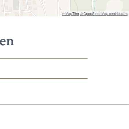
© MapTiler
© OpenStreetMap contributors
nen