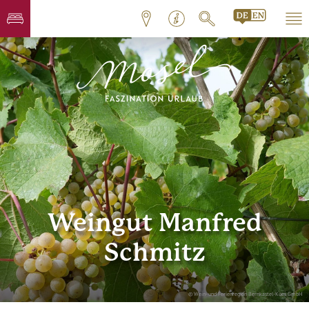
Weingut Manfred
Schmitz
© Wein- und Ferienregion Bernkastel-Kues GmbH