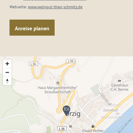
Webseite:
www.weingut-theo-schmitz.de
Anreise planen