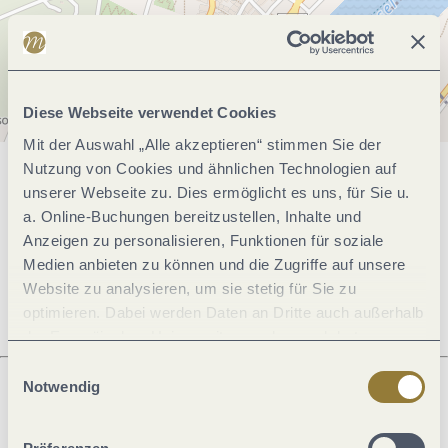
Diese Webseite verwendet Cookies
Mit der Auswahl „Alle akzeptieren“ stimmen Sie der
Nutzung von Cookies und ähnlichen Technologien auf
Allgemeine Informationen
unserer Webseite zu. Dies ermöglicht es uns, für Sie u.
a. Online-Buchungen bereitzustellen, Inhalte und
Anzeigen zu personalisieren, Funktionen für soziale
Medien anbieten zu können und die Zugriffe auf unsere
Öffnungszeiten
Website zu analysieren, um sie stetig für Sie zu
optimieren. Dabei werden Daten an Dritte auch außerhalb
der Europäischen Union weitergegeben und dort
verarbeitet. Diese Einwilligung ist freiwillig und kann
Einwilligungsauswahl
jederzeit widerrufen werden. Mit der Auswahl "Alle
Notwendig
ablehnen" kann es zu Beeinträchtigungen in der Nutzung
Was möchtest du als nächstes tun?
unserer Webseite kommen.