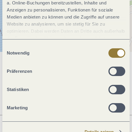
a. Online-Buchungen bereitzustellen, Inhalte und
Anzeigen zu personalisieren, Funktionen für soziale
Medien anbieten zu können und die Zugriffe auf unsere
Website zu analysieren, um sie stetig für Sie zu
optimieren. Dabei werden Daten an Dritte auch außerhalb
der Europäischen Union weitergegeben und dort
verarbeitet. Diese Einwilligung ist freiwillig und kann
Einwilligungsauswahl
jederzeit widerrufen werden. Mit der Auswahl "Alle
Notwendig
ablehnen" kann es zu Beeinträchtigungen in der Nutzung
Allgemeine Informationen
unserer Webseite kommen.
Präferenzen
Öffnungszeiten
Statistiken
Marketing
Details zeigen