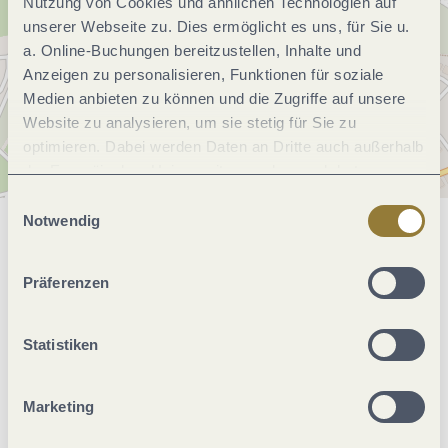
Nutzung von Cookies und ähnlichen Technologien auf
unserer Webseite zu. Dies ermöglicht es uns, für Sie u.
a. Online-Buchungen bereitzustellen, Inhalte und
Anzeigen zu personalisieren, Funktionen für soziale
Medien anbieten zu können und die Zugriffe auf unsere
Website zu analysieren, um sie stetig für Sie zu
optimieren. Dabei werden Daten an Dritte auch außerhalb
der Europäischen Union weitergegeben und dort
verarbeitet. Diese Einwilligung ist freiwillig und kann
Einwilligungsauswahl
jederzeit widerrufen werden. Mit der Auswahl "Alle
Notwendig
Allgemeine Informationen
ablehnen" kann es zu Beeinträchtigungen in der Nutzung
unserer Webseite kommen.
Präferenzen
Öffnungszeiten
Statistiken
Ruhetage
Marketing