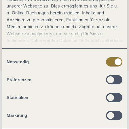
unserer Webseite zu. Dies ermöglicht es uns, für Sie u.
a. Online-Buchungen bereitzustellen, Inhalte und
Anzeigen zu personalisieren, Funktionen für soziale
Medien anbieten zu können und die Zugriffe auf unsere
Website zu analysieren, um sie stetig für Sie zu
optimieren. Dabei werden Daten an Dritte auch außerhalb
der Europäischen Union weitergegeben und dort
verarbeitet. Diese Einwilligung ist freiwillig und kann
Einwilligungsauswahl
jederzeit widerrufen werden. Mit der Auswahl "Alle
Notwendig
ablehnen" kann es zu Beeinträchtigungen in der Nutzung
unserer Webseite kommen.
Präferenzen
Allgemeine Informationen
Statistiken
Öffnungszeiten
Marketing