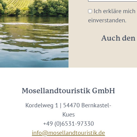
E-
Mail-
Ich erkläre mich
Adresse:
einverstanden.
*
Auch den 
Mosellandtouristik GmbH
Kordelweg 1 | 54470 Bernkastel-
Kues
+49 (0)6531-97330
info@mosellandtouristik.de