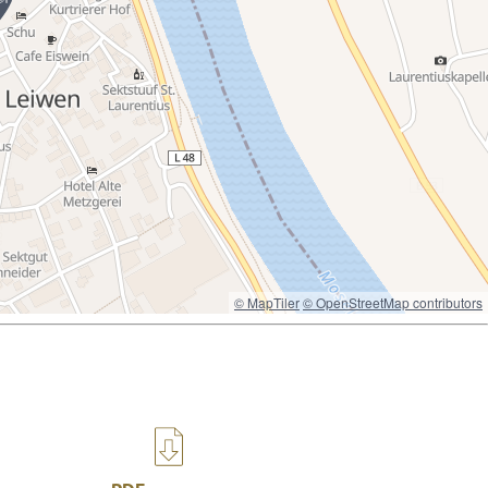
© MapTiler
© OpenStreetMap contributors