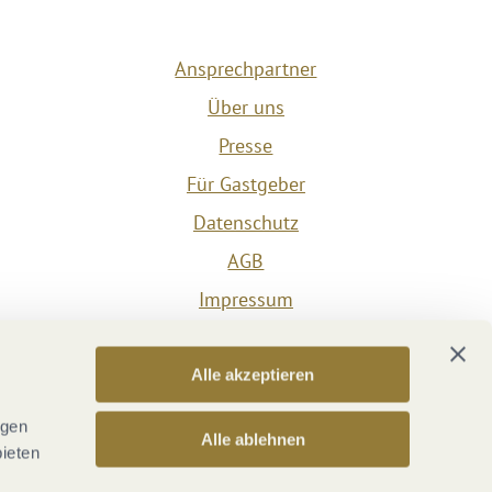
Ansprechpartner
Über uns
Presse
Für Gastgeber
Datenschutz
AGB
Impressum
Barrierefreiheit
Vertrag widerrufen
Alle akzeptieren
Versicherungsvertrag widerrufen
ngen
Alle ablehnen
bieten