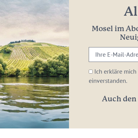
Al
Mosel im Abo
Neui
Ihre
E-
Mail-
Ich erkläre mich
Adresse:
einverstanden.
*
Auch den 