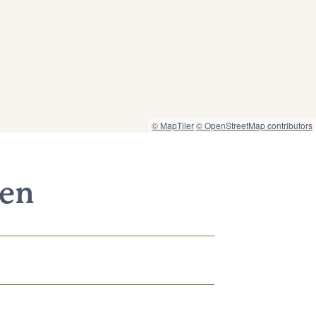
© MapTiler
© OpenStreetMap contributors
nen