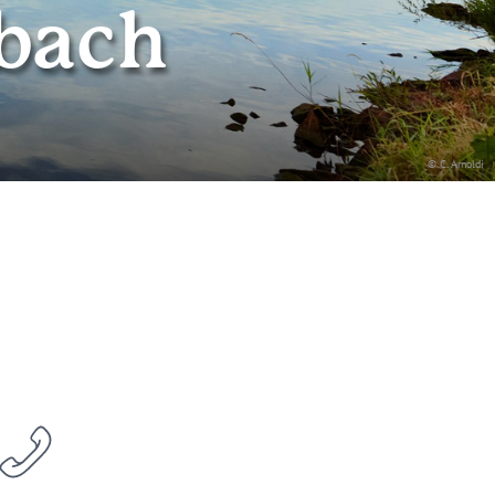
lbach
© C. Arnoldi