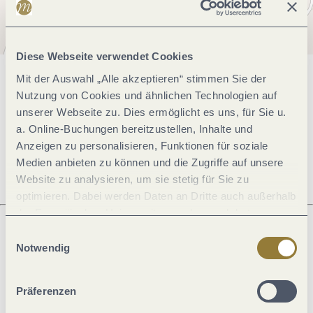
Diese Webseite verwendet Cookies
Mit der Auswahl „Alle akzeptieren“ stimmen Sie der
Allgemeine Informationen
Nutzung von Cookies und ähnlichen Technologien auf
unserer Webseite zu. Dies ermöglicht es uns, für Sie u.
a. Online-Buchungen bereitzustellen, Inhalte und
Ruhetage
Anzeigen zu personalisieren, Funktionen für soziale
Medien anbieten zu können und die Zugriffe auf unsere
Website zu analysieren, um sie stetig für Sie zu
optimieren. Dabei werden Daten an Dritte auch außerhalb
der Europäischen Union weitergegeben und dort
verarbeitet. Diese Einwilligung ist freiwillig und kann
Einwilligungsauswahl
jederzeit widerrufen werden. Mit der Auswahl "Alle
Notwendig
Was möchtest du als nächstes tun?
ablehnen" kann es zu Beeinträchtigungen in der Nutzung
unserer Webseite kommen.
Präferenzen