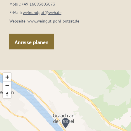
Mobil:
+49 16093803073
E-Mail:
weinundgut@web.de
Webseite:
www.weingut-pohl-botzet.de
Anreise planen