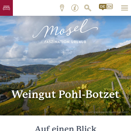
Weingut Pohl-Botzet
© Wein- und Ferienregion Bernkastel-Kues GmbH
Auf einen Blick