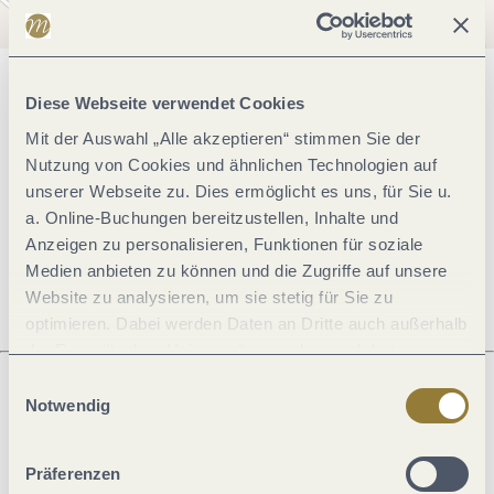
Allgemeine Informationen
Diese Webseite verwendet Cookies
Mit der Auswahl „Alle akzeptieren“ stimmen Sie der
Nutzung von Cookies und ähnlichen Technologien auf
Öffnungszeiten
unserer Webseite zu. Dies ermöglicht es uns, für Sie u.
a. Online-Buchungen bereitzustellen, Inhalte und
Anzeigen zu personalisieren, Funktionen für soziale
Ruhetage
Medien anbieten zu können und die Zugriffe auf unsere
Website zu analysieren, um sie stetig für Sie zu
optimieren. Dabei werden Daten an Dritte auch außerhalb
der Europäischen Union weitergegeben und dort
verarbeitet. Diese Einwilligung ist freiwillig und kann
Einwilligungsauswahl
jederzeit widerrufen werden. Mit der Auswahl "Alle
Notwendig
Was möchtest du als nächstes tun?
ablehnen" kann es zu Beeinträchtigungen in der Nutzung
unserer Webseite kommen.
Präferenzen