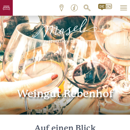
Weingut Rebenhof
© AdobeStock_248109164_©Mirko
Auf einen Blick