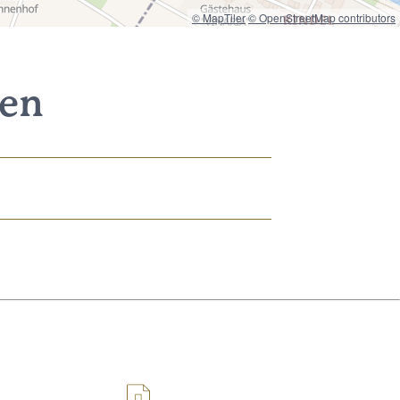
© MapTiler
© OpenStreetMap contributors
nen