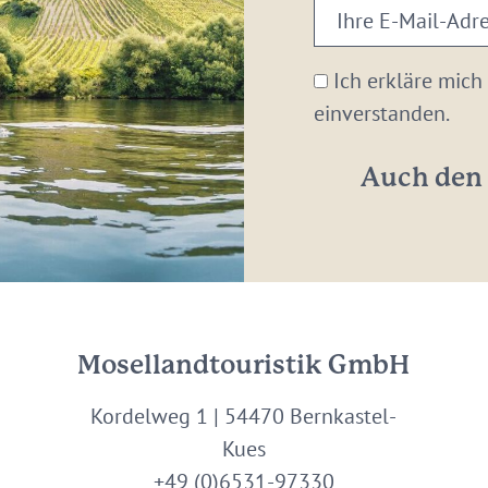
Ihre
E-
Mail-
Ich erkläre mich
Adresse:
einverstanden.
*
Auch den 
Mosellandtouristik GmbH
Kordelweg 1 | 54470 Bernkastel-
Kues
+49 (0)6531-97330