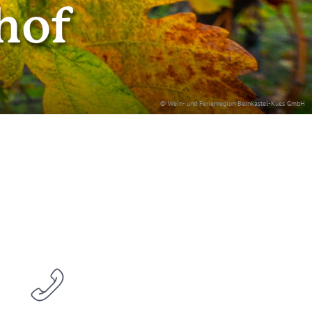
hof
© Wein- und Ferienregion Bernkastel-Kues GmbH