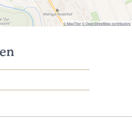
© MapTiler
© OpenStreetMap contributors
nen