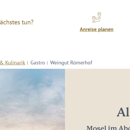
ächstes tun?
Anreise planen
& Kulinarik
Gastro
Weingut Römerhof
Al
Mosel im Abo