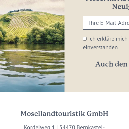
Neui
Ihre
E-
Mail-
Ich erkläre mich
Adresse:
einverstanden.
*
Auch den 
Mosellandtouristik GmbH
Kordelweg 1 | 54470 Bernkastel-