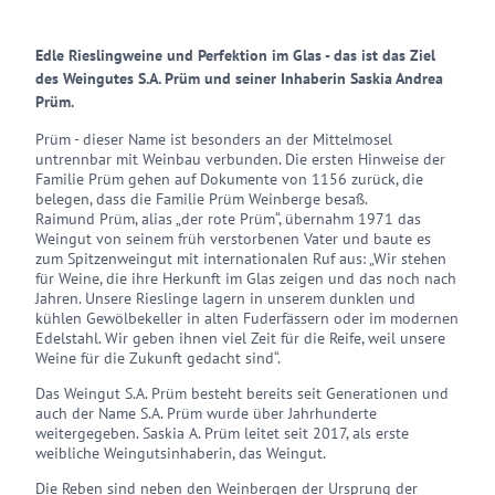
Edle Rieslingweine und Perfektion im Glas - das ist das Ziel
des Weingutes S.A. Prüm und seiner Inhaberin Saskia Andrea
Prüm.
Prüm - dieser Name ist besonders an der Mittelmosel
untrennbar mit Weinbau verbunden. Die ersten Hinweise der
Familie Prüm gehen auf Dokumente von 1156 zurück, die
belegen, dass die Familie Prüm Weinberge besaß.
Raimund Prüm, alias „der rote Prüm“, übernahm 1971 das
Weingut von seinem früh verstorbenen Vater und baute es
zum Spitzenweingut mit internationalen Ruf aus: „Wir stehen
für Weine, die ihre Herkunft im Glas zeigen und das noch nach
Jahren. Unsere Rieslinge lagern in unserem dunklen und
kühlen Gewölbekeller in alten Fuderfässern oder im modernen
Edelstahl. Wir geben ihnen viel Zeit für die Reife, weil unsere
Weine für die Zukunft gedacht sind“.
Das Weingut S.A. Prüm besteht bereits seit Generationen und
auch der Name S.A. Prüm wurde über Jahrhunderte
weitergegeben. Saskia A. Prüm leitet seit 2017, als erste
weibliche Weingutsinhaberin, das Weingut.
Die Reben sind neben den Weinbergen der Ursprung der