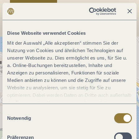
Anreise planen
Diese Webseite verwendet Cookies
Mit der Auswahl „Alle akzeptieren“ stimmen Sie der
Nutzung von Cookies und ähnlichen Technologien auf
unserer Webseite zu. Dies ermöglicht es uns, für Sie u.
a. Online-Buchungen bereitzustellen, Inhalte und
Anzeigen zu personalisieren, Funktionen für soziale
Medien anbieten zu können und die Zugriffe auf unsere
Website zu analysieren, um sie stetig für Sie zu
optimieren. Dabei werden Daten an Dritte auch außerhalb
der Europäischen Union weitergegeben und dort
verarbeitet. Diese Einwilligung ist freiwillig und kann
Einwilligungsauswahl
jederzeit widerrufen werden. Mit der Auswahl "Alle
Notwendig
ablehnen" kann es zu Beeinträchtigungen in der Nutzung
unserer Webseite kommen.
Präferenzen