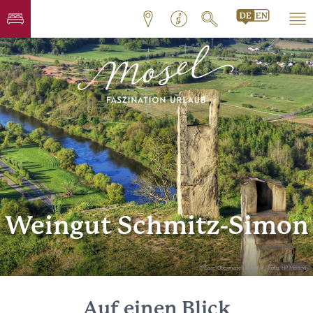
Weingut Schmitz-Simon
© Saar-Obermosel-Touristik / Foto: HP Merten
Auf einen Blick