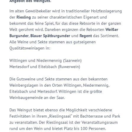
Angebot des Weinguts.
Im alten Gewölbekeller wird in traditioneller Holzfasslagerung
der
Riesling
zu seiner charakteristischen Eigenart und
bekommt das feine Spiel, für das diese Rebsorte in der ganzen
Welt gerühmt wird. Daneben ergänzen die Rebsorten
Weißer
Burgunder
,
Blauer Spätburgunder
und
Regent
das Sortiment.
Alle Weine und Sekte stammen aus gutseigenen
Qualitätsweinlagen in:
Wiltingen und Niedermennig (Saarwein)
Mertesdorf und Eitelsbach (Ruwerwein)
Die Gutsweine und Sekte stammen aus den bekannten
Weinbergslagen in den Orten Wiltingen, Niedermennig,
Eitelsbach und Mertesdorf. Wiltingen ist die größte
Weinbaugemeinde an der Saar.
Das Weingut bietet ebenso die Möglichkeit verschiedene
Festivitäten in ihrem „Rieslingsaal“ mit Bachterrasse und Park
zu veranstalten. Der Rieslingsaal ist der Veranstaltungsraum
rund um den Wein und bietet Platz bis 100 Personen.