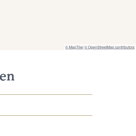
© MapTiler
© OpenStreetMap contributors
nen