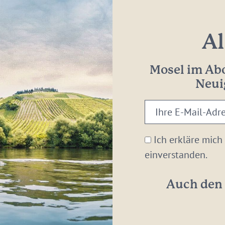
Al
Mosel im Abo
Neui
Ihre
E-
Mail-
Ich erkläre mich
Adresse:
einverstanden.
*
Auch den 