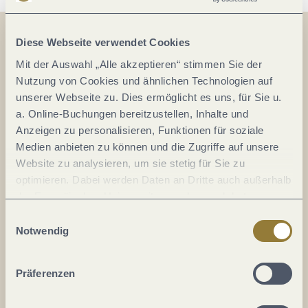
Diese Webseite verwendet Cookies
Auf der Karte
Mit der Auswahl „Alle akzeptieren“ stimmen Sie der
Nutzung von Cookies und ähnlichen Technologien auf
In der Laach 93
unserer Webseite zu. Dies ermöglicht es uns, für Sie u.
a. Online-Buchungen bereitzustellen, Inhalte und
56072 Koblenz
Anzeigen zu personalisieren, Funktionen für soziale
DE
Medien anbieten zu können und die Zugriffe auf unsere
Website zu analysieren, um sie stetig für Sie zu
Tel.:
(0049) 0261 4030840
optimieren. Dabei werden Daten an Dritte auch außerhalb
E-Mail:
info@weinkeller-schwaab.de
der Europäischen Union weitergegeben und dort
Webseite:
www.weinkeller-schwaab.de
verarbeitet. Diese Einwilligung ist freiwillig und kann
Einwilligungsauswahl
jederzeit widerrufen werden. Mit der Auswahl "Alle
Notwendig
ablehnen" kann es zu Beeinträchtigungen in der Nutzung
Anreise planen
unserer Webseite kommen.
Präferenzen