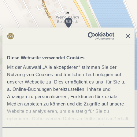
Diese Webseite verwendet Cookies
Mit der Auswahl „Alle akzeptieren“ stimmen Sie der
Nutzung von Cookies und ähnlichen Technologien auf
unserer Webseite zu. Dies ermöglicht es uns, für Sie u.
a. Online-Buchungen bereitzustellen, Inhalte und
Anzeigen zu personalisieren, Funktionen für soziale
Allgemeine Informationen
Medien anbieten zu können und die Zugriffe auf unsere
Website zu analysieren, um sie stetig für Sie zu
optimieren. Dabei werden Daten an Dritte auch außerhalb
der Europäischen Union weitergegeben und dort
Öffnungszeiten
verarbeitet. Diese Einwilligung ist freiwillig und kann
Einwilligungsauswahl