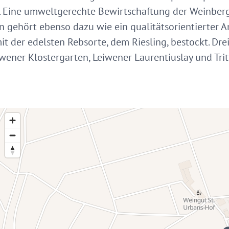
t. Eine umweltgerechte Bewirtschaftung der Weinberg
ehört ebenso dazu wie ein qualitätsorientierter An
it der edelsten Rebsorte, dem Riesling, bestockt. D
iwener Klostergarten, Leiwener Laurentiuslay und Tr