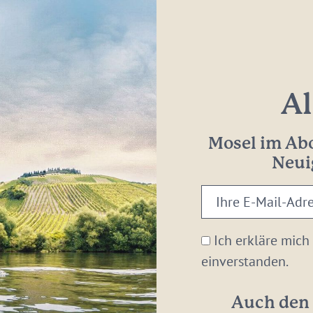
Al
Mosel im Abo
Neui
Ihre
E-
Mail-
Ich erkläre mich
Adresse:
einverstanden.
*
Auch den 