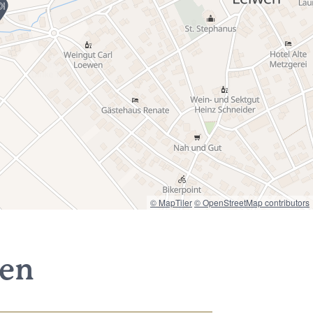
© MapTiler
© OpenStreetMap contributors
nen