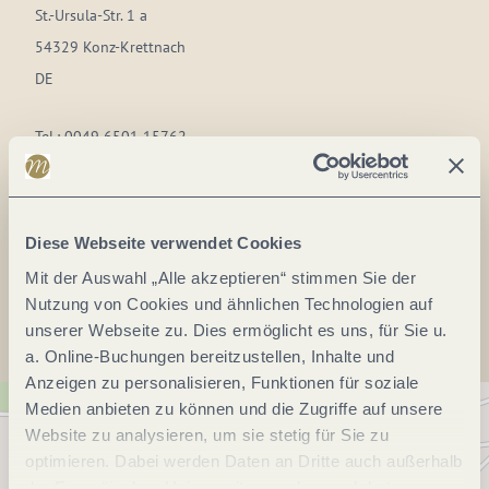
St.-Ursula-Str. 1 a
54329 Konz-Krettnach
DE
Tel.:
0049 6501 15762
E-Mail:
wein@weingutmueller-saar.de
Webseite:
www.weingutmueller-saar.de
Diese Webseite verwendet Cookies
Anreise planen
Mit der Auswahl „Alle akzeptieren“ stimmen Sie der
Nutzung von Cookies und ähnlichen Technologien auf
unserer Webseite zu. Dies ermöglicht es uns, für Sie u.
a. Online-Buchungen bereitzustellen, Inhalte und
Anzeigen zu personalisieren, Funktionen für soziale
Medien anbieten zu können und die Zugriffe auf unsere
Website zu analysieren, um sie stetig für Sie zu
optimieren. Dabei werden Daten an Dritte auch außerhalb
der Europäischen Union weitergegeben und dort