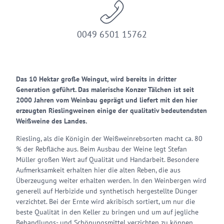
0049 6501 15762
Das 10 Hektar große Weingut, wird bereits in dritter
Generation geführt. Das malerische Konzer Tälchen ist seit
2000 Jahren vom Weinbau geprägt und liefert mit den hier
erzeugten Rieslingweinen einige der qualitativ bedeutendsten
Weißweine des Landes.
Riesling, als die Königin der Weißweinrebsorten macht ca. 80
% der Rebfläche aus. Beim Ausbau der Weine legt Stefan
Müller großen Wert auf Qualität und Handarbeit. Besondere
Aufmerksamkeit erhalten hier die alten Reben, die aus
Überzeugung weiter erhalten werden. In den Weinbergen wird
generell auf Herbizide und synthetisch hergestellte Dünger
verzichtet. Bei der Ernte wird akribisch sortiert, um nur die
beste Qualität in den Keller zu bringen und um auf jegliche
Behandlungs- und Schönungsmittel verzichten zu können.