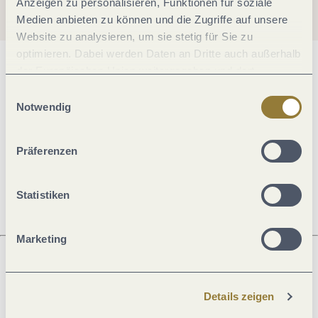
Anzeigen zu personalisieren, Funktionen für soziale
Medien anbieten zu können und die Zugriffe auf unsere
Website zu analysieren, um sie stetig für Sie zu
optimieren. Dabei werden Daten an Dritte auch außerhalb
der Europäischen Union weitergegeben und dort
Allgemeine Informationen
verarbeitet. Diese Einwilligung ist freiwillig und kann
Einwilligungsauswahl
jederzeit widerrufen werden. Mit der Auswahl "Alle
Notwendig
ablehnen" kann es zu Beeinträchtigungen in der Nutzung
Öffnungszeiten
unserer Webseite kommen.
Präferenzen
Ruhetage
Statistiken
Marketing
Was möchtest du als nächstes tun?
Details zeigen