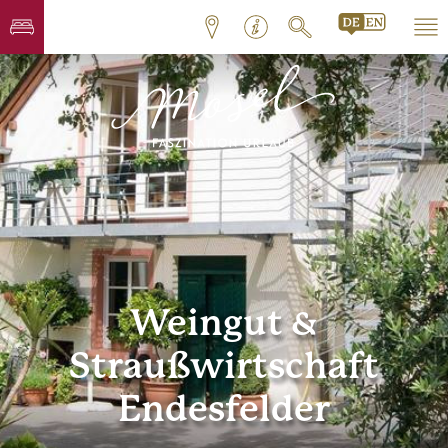
Weingut &
Straußwirtschaft
Endesfelder