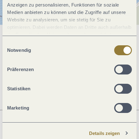
Anzeigen zu personalisieren, Funktionen für soziale
Medien anbieten zu können und die Zugriffe auf unsere
Website zu analysieren, um sie stetig für Sie zu
optimieren. Dabei werden Daten an Dritte auch außerhalb
der Europäischen Union weitergegeben und dort
Allgemeine Informationen
verarbeitet. Diese Einwilligung ist freiwillig und kann
Einwilligungsauswahl
jederzeit widerrufen werden. Mit der Auswahl "Alle
Notwendig
ablehnen" kann es zu Beeinträchtigungen in der Nutzung
Öffnungszeiten
unserer Webseite kommen.
Präferenzen
Ruhetage
Statistiken
Marketing
Was möchtest du als nächstes tun?
Details zeigen