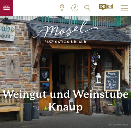
Weingut und Weinstube
Knaup
© C Weingut Knaup