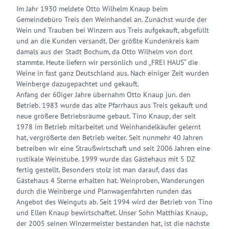
Im Jahr 1930 meldete Otto Wilhelm Knaup beim
Gemeindebüro Treis den Weinhandel an. Zunächst wurde der
Wein und Trauben bei Winzern aus Treis aufgekauft, abgefüllt
und an die Kunden versandt. Der größte Kundenkreis kam
damals aus der Stadt Bochum, da Otto Wilhelm von dort
stammte. Heute liefern wir persönlich und „FREI HAUS“ die
Weine in fast ganz Deutschland aus. Nach einiger Zeit wurden
Weinberge dazugepachtet und gekauft.
Anfang der 60iger Jahre übernahm Otto Knaup jun. den
Betrieb. 1983 wurde das alte Pfarrhaus aus Treis gekauft und
neue größere Betriebsräume gebaut. Tino Knaup, der seit
1978 im Betrieb mitarbeitet und Weinhandelkäufer gelernt
hat, vergrößerte den Betrieb weiter. Seit nunmehr 40 Jahren
betreiben wir eine Straußwirtschaft und seit 2006 Jahren eine
rustikale Weinstube. 1999 wurde das Gästehaus mit 5 DZ
fertig gestellt. Besonders stolz ist man darauf, dass das
Gästehaus 4 Sterne erhalten hat. Weinproben, Wanderungen
durch die Weinberge und Planwagenfahrten runden das
Angebot des Weinguts ab. Seit 1994 wird der Betrieb von Tino
und Ellen Knaup bewirtschaftet. Unser Sohn Matthias Knaup,
der 2005 seinen Winzermeister bestanden hat, ist die nächste