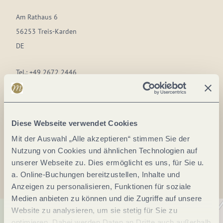
Am Rathaus 6
56253 Treis-Karden
DE
Tel.:
+49 2672 2446
Fax:
+49 2672 1621
E-Mail:
weingut.knaup@t-online.de
Webseite:
www.weingut-otto-knaup.de
Diese Webseite verwendet Cookies
Mit der Auswahl „Alle akzeptieren“ stimmen Sie der
Anreise planen
Nutzung von Cookies und ähnlichen Technologien auf
unserer Webseite zu. Dies ermöglicht es uns, für Sie u.
a. Online-Buchungen bereitzustellen, Inhalte und
Anzeigen zu personalisieren, Funktionen für soziale
Medien anbieten zu können und die Zugriffe auf unsere
Website zu analysieren, um sie stetig für Sie zu
optimieren. Dabei werden Daten an Dritte auch außerhalb