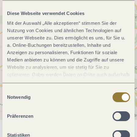
Diese Webseite verwendet Cookies
Mit der Auswahl „Alle akzeptieren“ stimmen Sie der
Nutzung von Cookies und ähnlichen Technologien auf
unserer Webseite zu. Dies ermöglicht es uns, für Sie u.
a. Online-Buchungen bereitzustellen, Inhalte und
Anzeigen zu personalisieren, Funktionen für soziale
Medien anbieten zu können und die Zugriffe auf unsere
Website zu analysieren, um sie stetig für Sie zu
optimieren. Dabei werden Daten an Dritte auch außerhalb
der Europäischen Union weitergegeben und dort
verarbeitet. Diese Einwilligung ist freiwillig und kann
Einwilligungsauswahl
jederzeit widerrufen werden. Mit der Auswahl "Alle
Notwendig
ablehnen" kann es zu Beeinträchtigungen in der Nutzung
unserer Webseite kommen.
Präferenzen
Allgemeine Informationen
Statistiken