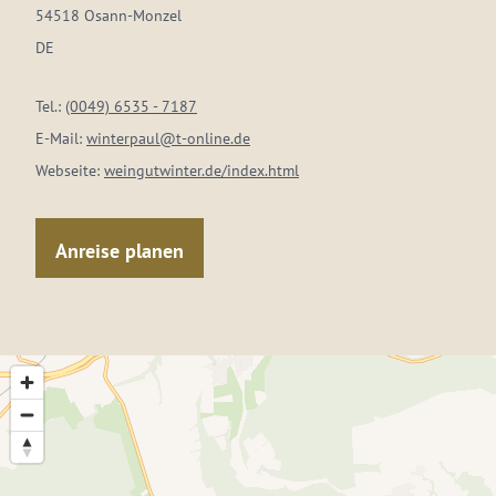
54518 Osann-Monzel
DE
Tel.:
(0049) 6535 - 7187
E-Mail:
winterpaul@t-online.de
Webseite:
weingutwinter.de/index.html
Anreise planen