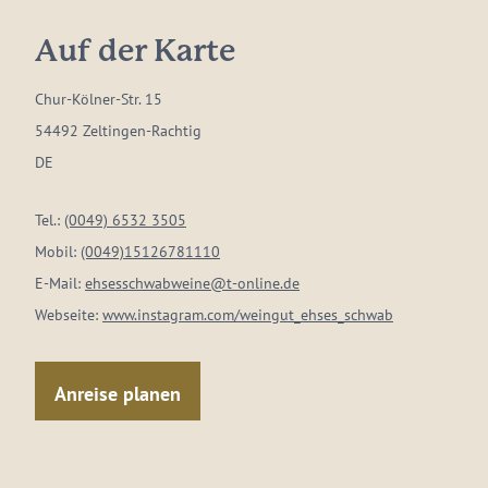
Auf der Karte
Chur-Kölner-Str. 15
54492 Zeltingen-Rachtig
DE
Tel.:
(0049) 6532 3505
Mobil:
(0049)15126781110
E-Mail:
ehsesschwabweine@t-online.de
Webseite:
www.instagram.com/weingut_ehses_schwab
Anreise planen