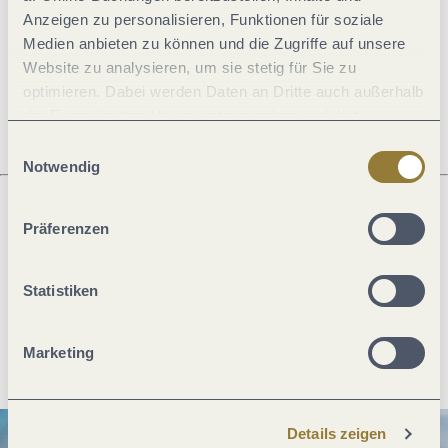
Allgemeine Informationen
Anzeigen zu personalisieren, Funktionen für soziale
Medien anbieten zu können und die Zugriffe auf unsere
Website zu analysieren, um sie stetig für Sie zu
Öffnungszeiten
optimieren. Dabei werden Daten an Dritte auch außerhalb
der Europäischen Union weitergegeben und dort
verarbeitet. Diese Einwilligung ist freiwillig und kann
Einwilligungsauswahl
jederzeit widerrufen werden. Mit der Auswahl "Alle
Notwendig
ablehnen" kann es zu Beeinträchtigungen in der Nutzung
unserer Webseite kommen.
Präferenzen
Was möchtest du als nächstes tun?
Statistiken
Anreise planen
PDF erzeugen
Marketing
Details zeigen