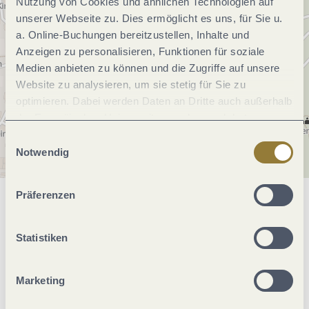
Nutzung von Cookies und ähnlichen Technologien auf
unserer Webseite zu. Dies ermöglicht es uns, für Sie u.
a. Online-Buchungen bereitzustellen, Inhalte und
Anzeigen zu personalisieren, Funktionen für soziale
Medien anbieten zu können und die Zugriffe auf unsere
Website zu analysieren, um sie stetig für Sie zu
optimieren. Dabei werden Daten an Dritte auch außerhalb
der Europäischen Union weitergegeben und dort
verarbeitet. Diese Einwilligung ist freiwillig und kann
Einwilligungsauswahl
jederzeit widerrufen werden. Mit der Auswahl "Alle
Notwendig
ablehnen" kann es zu Beeinträchtigungen in der Nutzung
unserer Webseite kommen.
Präferenzen
Allgemeine Informationen
Statistiken
Öffnungszeiten
Marketing