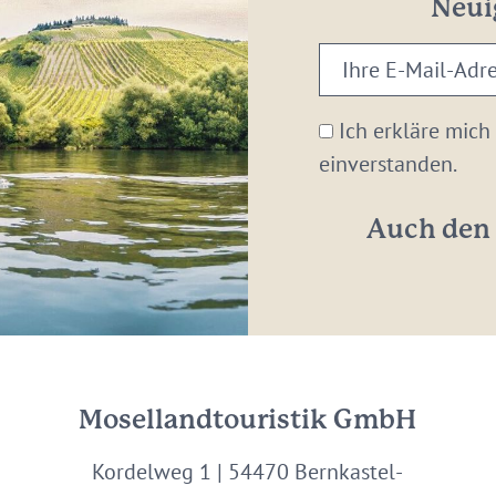
Neui
Ihre
E-
Mail-
Ich erkläre mich
Adresse:
einverstanden.
*
Auch den 
Mosellandtouristik GmbH
Kordelweg 1 | 54470 Bernkastel-