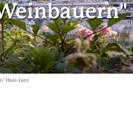
 Weinbauern"
© ZLT
n" Haas-Lenz