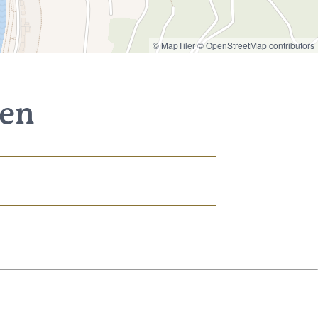
© MapTiler
© OpenStreetMap contributors
nen