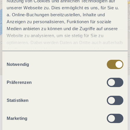
Nutzung von Cookies und ähnlichen Technologien auf
unserer Webseite zu. Dies ermöglicht es uns, für Sie u.
a. Online-Buchungen bereitzustellen, Inhalte und
Anzeigen zu personalisieren, Funktionen für soziale
Medien anbieten zu können und die Zugriffe auf unsere
Website zu analysieren, um sie stetig für Sie zu
optimieren. Dabei werden Daten an Dritte auch außerhalb
der Europäischen Union weitergegeben und dort
verarbeitet. Diese Einwilligung ist freiwillig und kann
Einwilligungsauswahl
jederzeit widerrufen werden. Mit der Auswahl "Alle
Notwendig
ablehnen" kann es zu Beeinträchtigungen in der Nutzung
unserer Webseite kommen.
Präferenzen
Allgemeine Informationen
Statistiken
Öffnungszeiten
Marketing