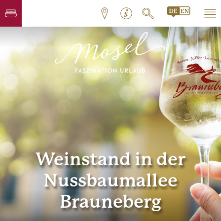
Weinstand in der
Nussbaumallee
Brauneberg