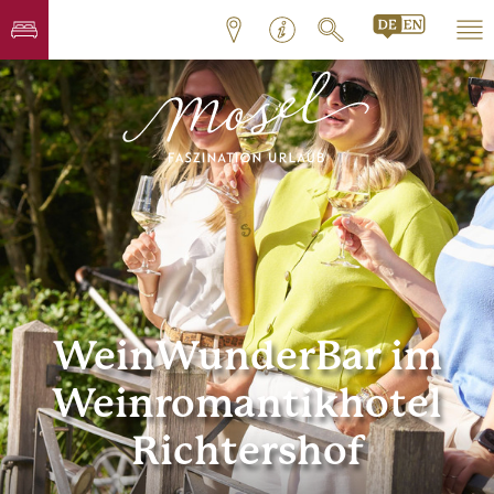
WeinWunderBar im
Weinromantikhotel
Richtershof