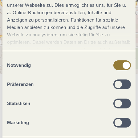
unserer Webseite zu. Dies ermöglicht es uns, für Sie u.
a. Online-Buchungen bereitzustellen, Inhalte und
Anzeigen zu personalisieren, Funktionen für soziale
Medien anbieten zu können und die Zugriffe auf unsere
Website zu analysieren, um sie stetig für Sie zu
optimieren. Dabei werden Daten an Dritte auch außerhalb
der Europäischen Union weitergegeben und dort
verarbeitet. Diese Einwilligung ist freiwillig und kann
Einwilligungsauswahl
jederzeit widerrufen werden. Mit der Auswahl "Alle
Notwendig
ablehnen" kann es zu Beeinträchtigungen in der Nutzung
unserer Webseite kommen.
Präferenzen
Allgemeine Informationen
Statistiken
Ruhetage
Marketing