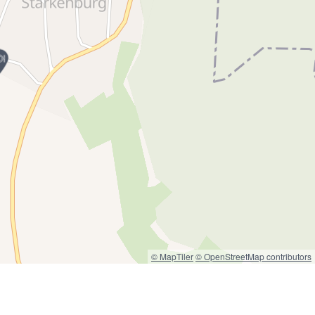
© MapTiler
© OpenStreetMap contributors