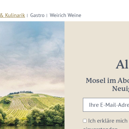
& Kulinarik
Gastro
Weirich Weine
Al
Mosel im Abo
Neui
Ihre
E-
Mail-
Ich erkläre mich
Adresse: