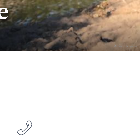
e
© Weirich Weine