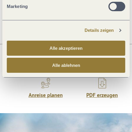
Preisinformationen
Marketing
Ruhetage
Details zeigen
Alle akzeptieren
Was möchtest du als nächstes tun?
Alle ablehnen
Anreise planen
PDF erzeugen