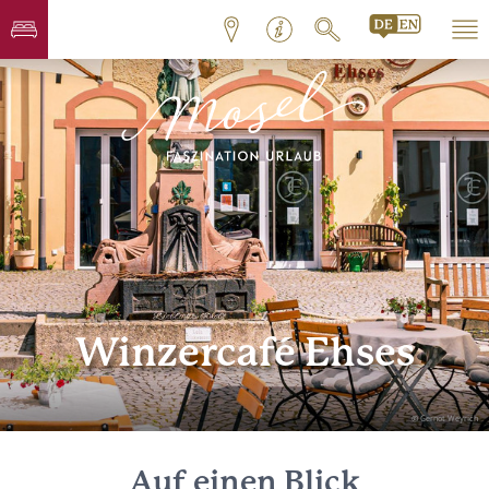
Winzercafé Ehses
© Gernot Weyrich
Auf einen Blick