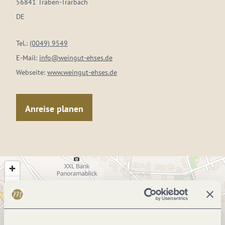
56841 Traben-Trarbach
DE
Tel.:
(0049) 9549
E-Mail:
info@weingut-ehses.de
Webseite:
www.weingut-ehses.de
Anreise planen