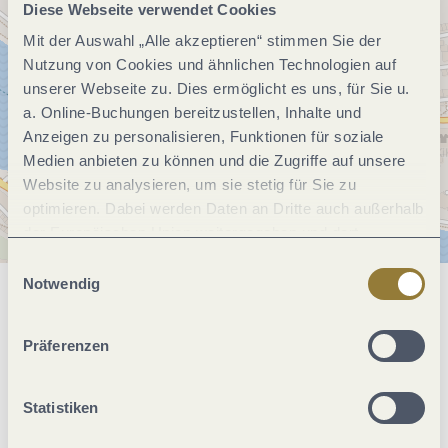
Diese Webseite verwendet Cookies
Mit der Auswahl „Alle akzeptieren“ stimmen Sie der
Nutzung von Cookies und ähnlichen Technologien auf
unserer Webseite zu. Dies ermöglicht es uns, für Sie u.
a. Online-Buchungen bereitzustellen, Inhalte und
Anzeigen zu personalisieren, Funktionen für soziale
Medien anbieten zu können und die Zugriffe auf unsere
Website zu analysieren, um sie stetig für Sie zu
optimieren. Dabei werden Daten an Dritte auch außerhalb
der Europäischen Union weitergegeben und dort
verarbeitet. Diese Einwilligung ist freiwillig und kann
Einwilligungsauswahl
jederzeit widerrufen werden. Mit der Auswahl "Alle
Notwendig
ablehnen" kann es zu Beeinträchtigungen in der Nutzung
Allgemeine Informationen
unserer Webseite kommen.
Präferenzen
Öffnungszeiten
Statistiken