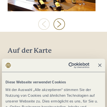
Auf der Karte
Moselstraße 70
56332 Hatzenport
DE
Diese Webseite verwendet Cookies
Tel.:
+49 2605 / 952371
Mit der Auswahl „Alle akzeptieren“ stimmen Sie der
E-Mail:
service@winzerhof-gietzen.de
Nutzung von Cookies und ähnlichen Technologien auf
unserer Webseite zu. Dies ermöglicht es uns, für Sie u.
Webseite:
www.winzerhof-gietzen.com
a. Online-Buchungen bereitzustellen, Inhalte und