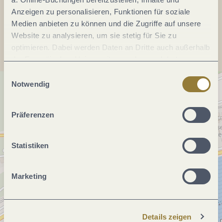
Anzeigen zu personalisieren, Funktionen für soziale
Anreise planen
Medien anbieten zu können und die Zugriffe auf unsere
Website zu analysieren, um sie stetig für Sie zu
optimieren. Dabei werden Daten an Dritte auch außerhalb
der Europäischen Union weitergegeben und dort
verarbeitet. Diese Einwilligung ist freiwillig und kann
Einwilligungsauswahl
jederzeit widerrufen werden. Mit der Auswahl "Alle
Notwendig
ablehnen" kann es zu Beeinträchtigungen in der Nutzung
unserer Webseite kommen.
Präferenzen
Statistiken
Marketing
Details zeigen