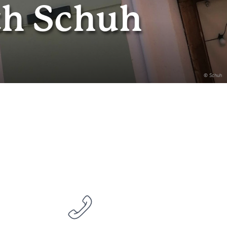
th Schuh
© Schuh