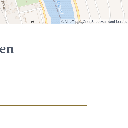
© MapTiler
© OpenStreetMap contributors
nen