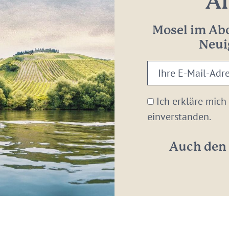
Al
Mosel im Abo
Neui
Ihre
E-
Mail-
Ich erkläre mich
Adresse:
einverstanden.
*
Auch den 