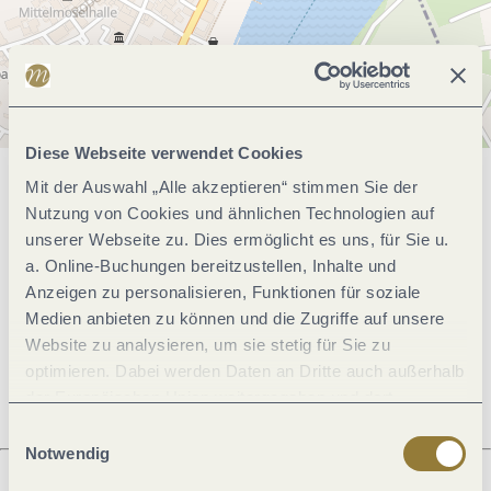
Diese Webseite verwendet Cookies
Mit der Auswahl „Alle akzeptieren“ stimmen Sie der
Allgemeine Informationen
Nutzung von Cookies und ähnlichen Technologien auf
unserer Webseite zu. Dies ermöglicht es uns, für Sie u.
a. Online-Buchungen bereitzustellen, Inhalte und
Öffnungszeiten
Anzeigen zu personalisieren, Funktionen für soziale
Medien anbieten zu können und die Zugriffe auf unsere
Website zu analysieren, um sie stetig für Sie zu
Ruhetage
optimieren. Dabei werden Daten an Dritte auch außerhalb
der Europäischen Union weitergegeben und dort
verarbeitet. Diese Einwilligung ist freiwillig und kann
Einwilligungsauswahl
jederzeit widerrufen werden. Mit der Auswahl "Alle
Notwendig
ablehnen" kann es zu Beeinträchtigungen in der Nutzung