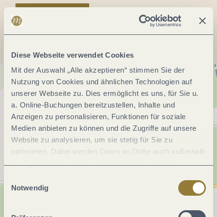
Anreise planen
Diese Webseite verwendet Cookies
Mit der Auswahl „Alle akzeptieren“ stimmen Sie der
Nutzung von Cookies und ähnlichen Technologien auf
unserer Webseite zu. Dies ermöglicht es uns, für Sie u.
a. Online-Buchungen bereitzustellen, Inhalte und
Anzeigen zu personalisieren, Funktionen für soziale
Medien anbieten zu können und die Zugriffe auf unsere
Website zu analysieren, um sie stetig für Sie zu
optimieren. Dabei werden Daten an Dritte auch außerhalb
der Europäischen Union weitergegeben und dort
verarbeitet. Diese Einwilligung ist freiwillig und kann
Einwilligungsauswahl
jederzeit widerrufen werden. Mit der Auswahl "Alle
Notwendig
ablehnen" kann es zu Beeinträchtigungen in der Nutzung
unserer Webseite kommen.