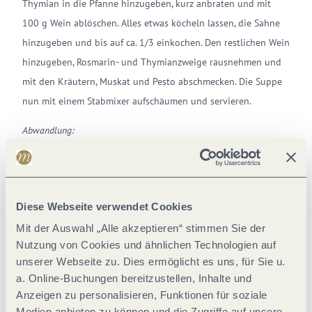
Thymian in die Pfanne hinzugeben, kurz anbraten und mit
100 g Wein ablöschen. Alles etwas köcheln lassen, die Sahne
hinzugeben und bis auf ca. 1/3 einkochen. Den restlichen Wein
hinzugeben, Rosmarin- und Thymianzweige rausnehmen und
mit den Kräutern, Muskat und Pesto abschmecken. Die Suppe
nun mit einem Stabmixer aufschäumen und servieren.
Abwandlung:
Geräucherter oder gebeizter Lachs passt ergänzend als
„Einlage“ in die Suppe.
Diese Webseite verwendet Cookies
Rezeptempfehlung des Mosel-
Mit der Auswahl „Alle akzeptieren“ stimmen Sie der
Partnergastgebers:
Nutzung von Cookies und ähnlichen Technologien auf
Landidyll Hotel-Restaurant "Zur Marienburg"
aus Pünderich
unserer Webseite zu. Dies ermöglicht es uns, für Sie u.
a. Online-Buchungen bereitzustellen, Inhalte und
Anzeigen zu personalisieren, Funktionen für soziale
Medien anbieten zu können und die Zugriffe auf unsere