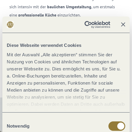
sich intensiv mit der
baulichen Umgestaltung
, um erstmals
eine
professionelle Küche
einzurichten.
1997 übernahm er gemeinsam mit seiner Frau das
Familienunternehmen vollständig und unterzog den Betrieb
einer umfassenden
Wandlung
: erst ein
neues Konzept
, dann
Diese Webseite verwendet Cookies
ein neuer
Kochstil
und schließlich ein
neues Hotel.
Mit der Auswahl „Alle akzeptieren“ stimmen Sie der
Nutzung von Cookies und ähnlichen Technologien auf
Und so entstand inmitten eines Wohngebiets und umgeben
unserer Webseite zu. Dies ermöglicht es uns, für Sie u.
von Weinbergen sein
Hotel im Bauhausstil,
das heute zum
a. Online-Buchungen bereitzustellen, Inhalte und
angesehenen Verbund der
Design Hotels
zählt.
Anzeigen zu personalisieren, Funktionen für soziale
Medien anbieten zu können und die Zugriffe auf unsere
Website zu analysieren, um sie stetig für Sie zu
optimieren. Dabei werden Daten an Dritte auch außerhalb
der Europäischen Union weitergegeben und dort
verarbeitet. Diese Einwilligung ist freiwillig und kann
Einwilligungsauswahl
jederzeit widerrufen werden. Mit der Auswahl "Alle
Notwendig