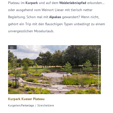
Plateau im
Kurpark
und auf dem
Walderlebnispfad
erkunden…
oder ausgehend vom Weinort Lieser mit tierisch netter
Begleitung. Schon mal mit
Alpakas
gewandert? Wenn nicht,
gehört ein Trip mit den flauschigen Typen unbedingt zu einem
unvergesslichen Moselurlaub.
© Wein- und Ferienregion Bernkastel-Kues GmbH
Kurpark Kueser Plateau
Alpaka
Kurgarten/Parkanlage
Streicheltiere
Tierpark