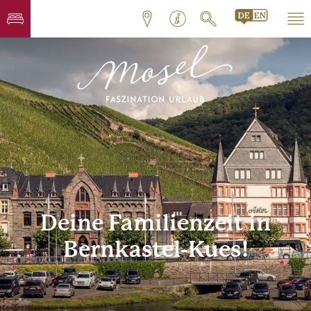
Deine Familienzeit in
Bernkastel-Kues!