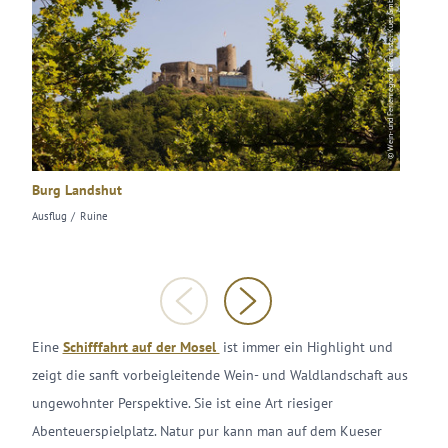
© Wein- und Ferienregion Bernkastel-Kues GmbH
Burg Landshut
Zylinde
Ausflug
Ruine
Museum/G
Eine
Schifffahrt auf der Mosel
ist immer ein Highlight und
zeigt die sanft vorbeigleitende Wein- und Waldlandschaft aus
ungewohnter Perspektive. Sie ist eine Art riesiger
Abenteuerspielplatz. Natur pur kann man auf dem Kueser