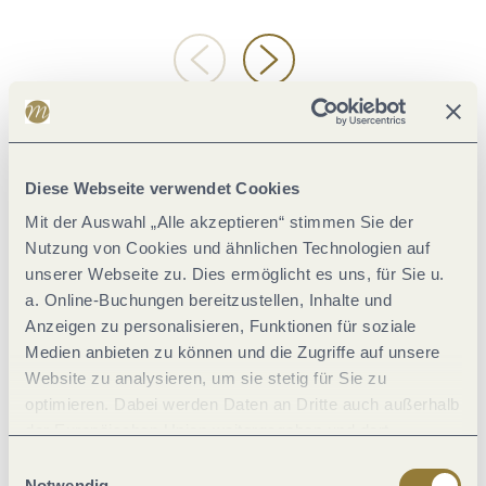
Für Mutige und Trittsichere ist der
Erdener Kletterweg
ein fast
schon alpiner Adrenalinkick – ideal auch für gut trainierte
jugendliche Familienmitglieder.
Diese Webseite verwendet Cookies
Die Kleineren gehen bei Lösnich acht leicht wanderbare
Mit der Auswahl „Alle akzeptieren“ stimmen Sie der
Kilometer lang in die Wildnis.
Schnecke Lotta
lädt auf dem
Nutzung von Cookies und ähnlichen Technologien auf
Themenweg Lösnich -
Der Natur auf der Spur
um Rätseln und
unserer Webseite zu. Dies ermöglicht es uns, für Sie u.
zum Entdecken der Elemente Erde, Luft und Wasser ein. So
a. Online-Buchungen bereitzustellen, Inhalte und
geht Naturbildung auf die spielerische Art – mit viel
Anzeigen zu personalisieren, Funktionen für soziale
Medien anbieten zu können und die Zugriffe auf unsere
Bewegung an der frischen Luft und am Ende mit mehr Wissen
Website zu analysieren, um sie stetig für Sie zu
für‘s ganze Leben im Gepäck.
optimieren. Dabei werden Daten an Dritte auch außerhalb
der Europäischen Union weitergegeben und dort
verarbeitet. Diese Einwilligung ist freiwillig und kann
4,66 km lang
8,1
Einwilligungsauswahl
jederzeit widerrufen werden. Mit der Auswahl "Alle
Notwendig