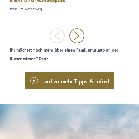
Rund um die Riveristalsperre
Holzera
Premium-Wanderweg
Wanderun
Ihr möchtet noch mehr über einen Familienurlaub an der
Ruwer wissen? Dann...
...auf zu mehr Tipps & Infos!