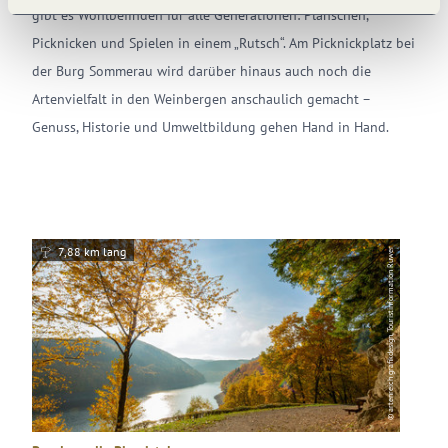
gibt es Wohlbefinden für alle Generationen: Planschen,
Picknicken und Spielen in einem „Rutsch“. Am Picknickplatz bei
der Burg Sommerau wird darüber hinaus auch noch die
Artenvielfalt in den Weinbergen anschaulich gemacht –
Genuss, Historie und Umweltbildung gehen Hand in Hand.
7,88 km lang
6,5
© artenreich grafikdesign, Touristinformation Ruwer