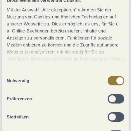
Diese Webseite verwendet Cookies
"Pissamann" Weinlehrpfad Zell-Merl
Mit der Auswahl „Alle akzeptieren“ stimmen Sie der
Zell (Mosel)
Nutzung von Cookies und ähnlichen Technologien auf
unserer Webseite zu. Dies ermöglicht es uns, für Sie u.
a. Online-Buchungen bereitzustellen, Inhalte und
Anzeigen zu personalisieren, Funktionen für soziale
3.2 km lang
Medien anbieten zu können und die Zugriffe auf unsere
Website zu analysieren, um sie stetig für Sie zu
optimieren. Dabei werden Daten an Dritte auch außerhalb
Design Karte: h2com.de / Illustration: © Josef Hammen
der Europäischen Union weitergegeben und dort
verarbeitet. Diese Einwilligung ist freiwillig und kann
Einwilligungsauswahl
jederzeit widerrufen werden. Mit der Auswahl "Alle
Notwendig
ablehnen" kann es zu Beeinträchtigungen in der Nutzung
unserer Webseite kommen.
Präferenzen
Statistiken
Elfenpfad