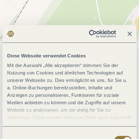
Allgemeine Informationen
Diese Webseite verwendet Cookies
Mit der Auswahl „Alle akzeptieren“ stimmen Sie der
Nutzung von Cookies und ähnlichen Technologien auf
Klassifikationen
unserer Webseite zu. Dies ermöglicht es uns, für Sie u.
a. Online-Buchungen bereitzustellen, Inhalte und
Anzeigen zu personalisieren, Funktionen für soziale
Eignung
Medien anbieten zu können und die Zugriffe auf unsere
Website zu analysieren, um sie stetig für Sie zu
Ausstattung Zimmer/Appartement
optimieren. Dabei werden Daten an Dritte auch außerhalb
der Europäischen Union weitergegeben und dort
verarbeitet. Diese Einwilligung ist freiwillig und kann
Einwilligungsauswahl
Einrichtungen Betrieb