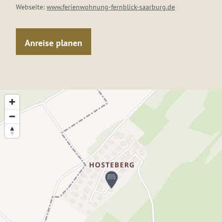
Webseite:
www.ferienwohnung-fernblick-saarburg.de
Anreise planen