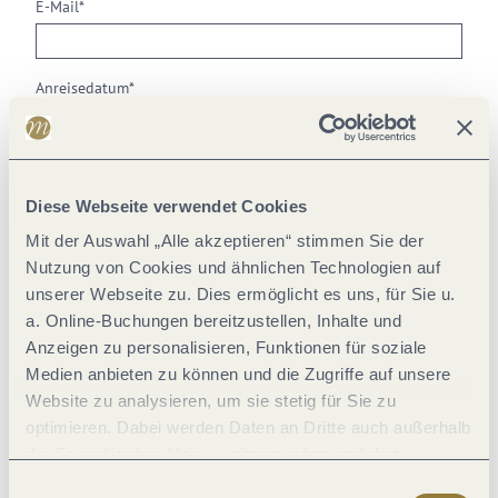
E-Mail
*
Anreisedatum
*
Anzahl Erwachsene
*
Diese Webseite verwendet Cookies
Mit der Auswahl „Alle akzeptieren“ stimmen Sie der
Anzahl Kinder
*
Nutzung von Cookies und ähnlichen Technologien auf
unserer Webseite zu. Dies ermöglicht es uns, für Sie u.
a. Online-Buchungen bereitzustellen, Inhalte und
Anzahl Einzelzimmer
*
Anzeigen zu personalisieren, Funktionen für soziale
Medien anbieten zu können und die Zugriffe auf unsere
Website zu analysieren, um sie stetig für Sie zu
Anzahl Doppelzimmer
*
optimieren. Dabei werden Daten an Dritte auch außerhalb
der Europäischen Union weitergegeben und dort
verarbeitet. Diese Einwilligung ist freiwillig und kann
Einwilligungsauswahl
Ihre Nachricht
*