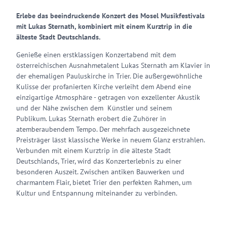
Erlebe das beeindruckende Konzert des Mosel Musikfestivals
mit Lukas Sternath, kombiniert mit einem Kurztrip in die
älteste Stadt Deutschlands.
Genieße einen erstklassigen Konzertabend mit dem
österreichischen Ausnahmetalent Lukas Sternath am Klavier in
der ehemaligen Pauluskirche in Trier. Die außergewöhnliche
Kulisse der profanierten Kirche verleiht dem Abend eine
einzigartige Atmosphäre - getragen von exzellenter Akustik
und der Nähe zwischen dem Künstler und seinem
Publikum. Lukas Sternath erobert die Zuhörer in
atemberaubendem Tempo. Der mehrfach ausgezeichnete
Preisträger lässt klassische Werke in neuem Glanz erstrahlen.
Verbunden mit einem Kurztrip in die älteste Stadt
Deutschlands, Trier, wird das Konzerterlebnis zu einer
besonderen Auszeit. Zwischen antiken Bauwerken und
charmantem Flair, bietet Trier den perfekten Rahmen, um
Kultur und Entspannung miteinander zu verbinden.