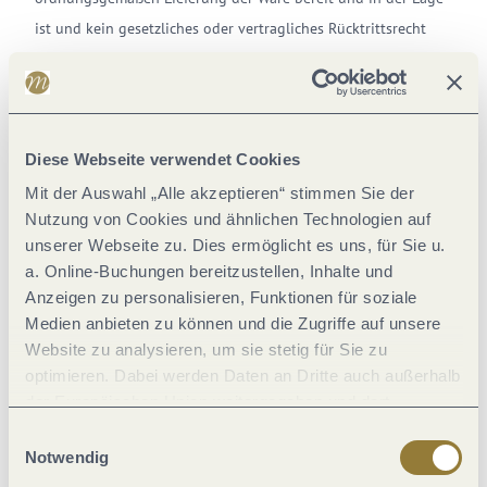
ist und kein gesetzliches oder vertragliches Rücktrittsrecht
des Kunden besteht, kann die Mosellandtouristik nach
Mahnung mit angemessener Fristsetzung nach Ablauf der Frist
den Rücktritt vom Vertrag erklären.
Diese Webseite verwendet Cookies
5.5
Die Ware bleibt bis zur vollständigen Bezahlung Eigentum
Mit der Auswahl „Alle akzeptieren“ stimmen Sie der
von Mosellandtouristik.
Nutzung von Cookies und ähnlichen Technologien auf
5.6
Ab einer 2. Mahnung und im Falle von Rücklastschriften
unserer Webseite zu. Dies ermöglicht es uns, für Sie u.
a. Online-Buchungen bereitzustellen, Inhalte und
bei Abbuchungen kann die Mosellandtouristik ein
Anzeigen zu personalisieren, Funktionen für soziale
pauschales Bearbeitungsentgelt von 5,- € mit der Maßgabe
Medien anbieten zu können und die Zugriffe auf unsere
verlangen, dass eine Forderung der Mosellandtouristik auf
Website zu analysieren, um sie stetig für Sie zu
Ersatz eines weitergehenden Schadens nicht ausgeschlossen
optimieren. Dabei werden Daten an Dritte auch außerhalb
ist und dem Kunden vorbehalten bleibt, gegenüber der
der Europäischen Union weitergegeben und dort
Mosellandtouristik den Nachweis zu führen, dass die
verarbeitet. Diese Einwilligung ist freiwillig und kann
Einwilligungsauswahl
jederzeit widerrufen werden. Mit der Auswahl "Alle
Mosellandtouristik kein oder ein wesentlich geringerer
Notwendig
ablehnen" kann es zu Beeinträchtigungen in der Nutzung
Schaden als das geltend gemachte pauschale